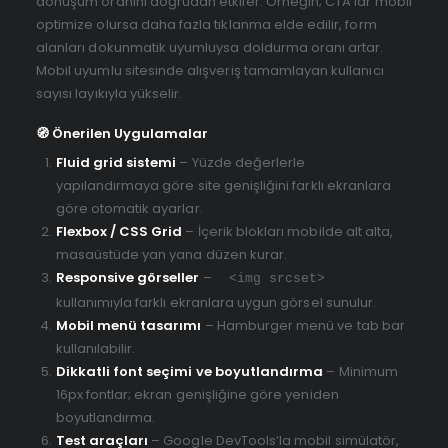
dönüşüm oranını doğrudan etkiler. Örneğin; CTA’lar mobil
optimize olursa daha fazla tıklanma elde edilir, form
alanları dokunmatik uyumluysa doldurma oranı artar.
Mobil uyumlu sitesinde alışveriş tamamlayan kullanıcı
sayısı layıkıyla yükselir.
🧭 Önerilen Uygulamalar
Fluid grid sistemi
– Yüzde değerlerle
yapılandırmaya göre site genişliğini farklı ekranlara
göre otomatik ayarlar.
Flexbox / CSS Grid
– İçerik blokları mobilde alt alta,
masaüstüde yan yana düzen kurar.
Responsive görseller
–
<img srcset>
kullanımıyla farklı ekranlara uygun görsel sunulur.
Mobil menü tasarımı
– Hamburger menü ve tab bar
kullanılabilir.
Dikkatli font seçimi ve boyutlandırma
– Minimum
16px fontlar; ekran genişliğine göre yeniden
boyutlandırma.
Test araçları
– Google DevTools’la mobil simülatör,