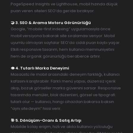
PageSpeed Insights ve Lighthouse, mobil hızında düşük
puan veren siteleri SEO’da geride bırakıyor.
🤝 3. SEO & Arama Motoru Görünürlüğü
Google, “mobile-first indexing” uygulamasıyla önce
mobil versiyona bakarak site sıralaması veriyor. Mobil
uyumlu olmayan sayfalar SEO’da ciddi puan kaybı yaşar.
Etkili responsive tasarım, hem kullanıcı memnuniyetini
hem de organik görünürlüğü beraberce artırır.
👁️ 4. Tutarlı Marka Deneyimi
Masaüstü ile mobil arasındaki deneyim farklılığı, kullanıcı
kafasını karıştırabilir. Farklı menü yapısı, düzensiz içerik
akışı, bozuk görseller marka güvenini sarsar. Responsive
tasarımda menüler, blok düzenleri, görsel ve tipografi
tutarlı olur — kullanıcı, hangi cihazdan bakarsa baksın
“aynı sitedeyim” hissi verir.
🎯 5. Dönüşüm-Oranı & Satış Artışı
Mobilde kolay erişim, hızlı ve akılcı kullanıcı yolculuğu