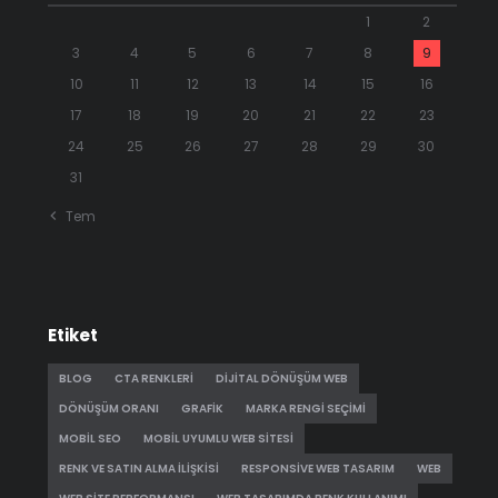
1
2
3
4
5
6
7
8
9
10
11
12
13
14
15
16
17
18
19
20
21
22
23
24
25
26
27
28
29
30
31
« Tem
Etiket
BLOG
CTA RENKLERI
DIJITAL DÖNÜŞÜM WEB
DÖNÜŞÜM ORANI
GRAFIK
MARKA RENGI SEÇIMI
MOBIL SEO
MOBIL UYUMLU WEB SITESI
RENK VE SATIN ALMA ILIŞKISI
RESPONSIVE WEB TASARIM
WEB