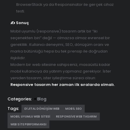
BrowserStack ya da Responsinator ile gerçek cihaz
testi.
✍️ Sonuç
Mobil uyumlu (responsive) tasarım artık bir “iki
seçenekten biri” değil — olmazsa olmaz evrensel bir
gereklilik. Kullanıcı deneyimi, SEO, dönüşüm oranı ve
marka bütünlüğü hepsi bu tek prensip ile doğrudan
ilişkilidir.
Modern bir web sitesine sahipseniz, masaüstü kadar
mobil kullanıcıya da yatırım yapmanız gerekiyor. İster
yeniden tasarım, ister iyileştirme süreci olsun:
Responsive tasarım her zaman ilk sıralarda olmalı.
Categories:
Blog
Tags:
DIJITAL DÖNÜŞÜM WEB
MOBIL SEO
MOBIL UYUMLU WEB SITESI
RESPONSIVE WEB TASARIM
WEB SITE PERFORMANSI