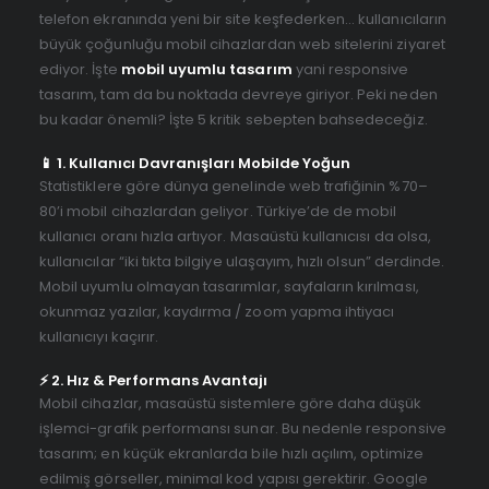
telefon ekranında yeni bir site keşfederken… kullanıcıların
büyük çoğunluğu mobil cihazlardan web sitelerini ziyaret
ediyor. İşte
mobil uyumlu tasarım
yani responsive
tasarım, tam da bu noktada devreye giriyor. Peki neden
bu kadar önemli? İşte 5 kritik sebepten bahsedeceğiz.
📱 1. Kullanıcı Davranışları Mobilde Yoğun
Statistiklere göre dünya genelinde web trafiğinin %70–
80’i mobil cihazlardan geliyor. Türkiye’de de mobil
kullanıcı oranı hızla artıyor. Masaüstü kullanıcısı da olsa,
kullanıcılar “iki tıkta bilgiye ulaşayım, hızlı olsun” derdinde.
Mobil uyumlu olmayan tasarımlar, sayfaların kırılması,
okunmaz yazılar, kaydırma / zoom yapma ihtiyacı
kullanıcıyı kaçırır.
⚡ 2. Hız & Performans Avantajı
Mobil cihazlar, masaüstü sistemlere göre daha düşük
işlemci-grafik performansı sunar. Bu nedenle responsive
tasarım; en küçük ekranlarda bile hızlı açılım, optimize
edilmiş görseller, minimal kod yapısı gerektirir. Google