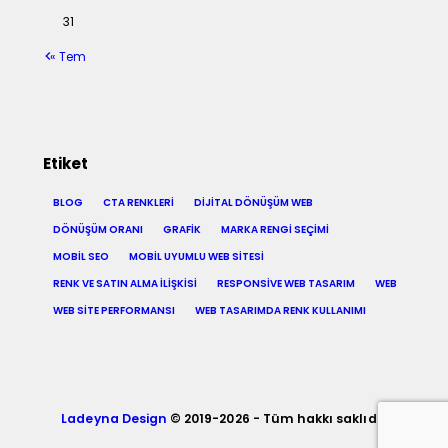
31
« Tem
Etiket
BLOG
CTA RENKLERI
DIJITAL DÖNÜŞÜM WEB
DÖNÜŞÜM ORANI
GRAFIK
MARKA RENGI SEÇIMI
MOBIL SEO
MOBIL UYUMLU WEB SITESI
RENK VE SATIN ALMA ILIŞKISI
RESPONSIVE WEB TASARIM
WEB
WEB SITE PERFORMANSI
WEB TASARIMDA RENK KULLANIMI
Ladeyna Design
© 2019-2026 - Tüm hakkı saklıdır