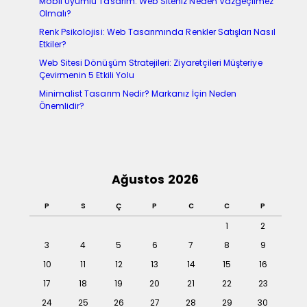
Mobil Uyumlu Tasarım: Web Siteniz Neden Vazgeçilmez
Olmalı?
Renk Psikolojisi: Web Tasarımında Renkler Satışları Nasıl
Etkiler?
Web Sitesi Dönüşüm Stratejileri: Ziyaretçileri Müşteriye
Çevirmenin 5 Etkili Yolu
Minimalist Tasarım Nedir? Markanız İçin Neden
Önemlidir?
Ağustos 2026
P
S
Ç
P
C
C
P
1
2
3
4
5
6
7
8
9
10
11
12
13
14
15
16
17
18
19
20
21
22
23
24
25
26
27
28
29
30